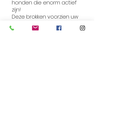
honden die enorm actief
zijn!
Deze brokken voorzien uw
hond van extra energie
doordat er zeer goed
beschikbare eiwitten in
zitten
en door de verhoogde
hoeveelheid oliën en
vetten.
Met SparkleFood Super
Sport krijgt uw hond de
calorieën binnen die hij/zij
nodig heeft bij een hoge
activiteit.