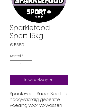
Sparklefood
Sport 15kg
Prijs
€ 53,50
Aantal
*
In winkelwagen
SparkleFood Super Sport, is
hoogwaardig geperste
voeding voor volwassen