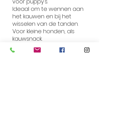
voor puppy's.
Ideaal om te wennen aan
het kauwen en bij het
wisselen van de tanden.
Voor kleine honden, als
kauwsnack.
Voor grotere honden, als
een snelle beloning.
Vetarm.
Bron van waardevolle
eiwitten, maar arm aan
cholesterol.
Zorgen voor een extra
dosis calcium en draagt bij
aan de gezondheid van
het bot bij de hond.
Door de ruwe structuur
dragen ze bij aan een
gezond gebit en tandvlees.