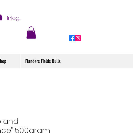
Inloggen
hop
Flanders Fields Bulls
e and
nce" 500gram