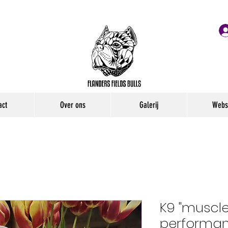
act
Over ons
Galerij
Webs
K9 "muscl
performa