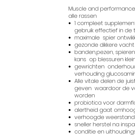
Muscle and performance 
alle rassen
1 compleet supplement w
gebruik effectief in de 
maximale spier ontwikk
gezonde dikkere vach
banden,pezen, spieren
kans op blessuren klei
gewrichten onderhoud.
verhouding glucosamin
Alle vitale delen de ju
geven waardoor de v
worden
probiotica voor darmf
alertheid gaat omhoo
verhoogde weerstand
sneller herstel na insp
conditie en uithoudi