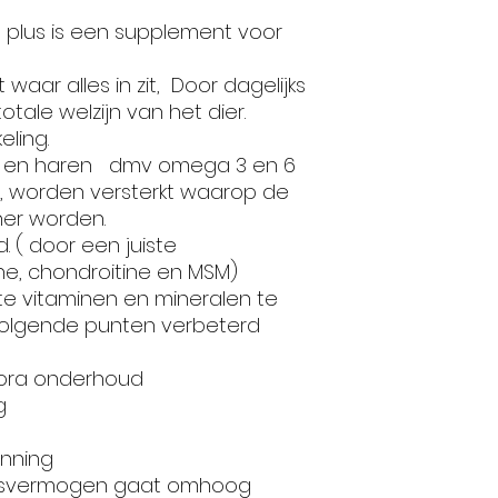
plus is een supplement voor
aar alles in zit, Door dagelijks
totale welzijn van het dier.
eling.
t en haren dmv omega 3 en 6
, worden versterkt waarop de
ner worden.
 ( door een juiste
e, chondroitine en MSM)
iste vitaminen en mineralen te
olgende punten verbeterd
lora onderhoud
g
anning
ngsvermogen gaat omhoog