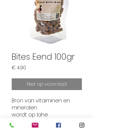
Bites Eend 100gr
Prijs
€ 4,90
Niet op voorraad
Bron van vitaiminen en
mineralen
wordt op lahe
temperatuur gedroogd
zodat voedinbsstoffen,